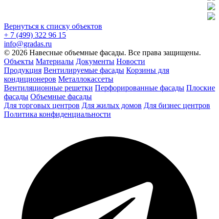
Вернуться к списку объектов
+ 7 (499) 322 96 15
info@gradas.ru
© 2026 Навесные объемные фасады. Все права защищены.
Объекты
Материалы
Документы
Новости
Продукция
Вентилируемые фасады
Корзины для
кондиционеров
Металлокассеты
Вентиляционные решетки
Перфорированные фасады
Плоские
фасады
Объемные фасады
Для торговых центров
Для жилых домов
Для бизнес центров
Политика конфиденциальности