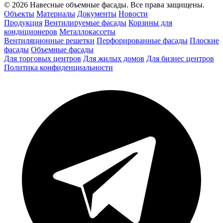
© 2026 Навесные объемные фасады. Все права защищены.
Объекты
Материалы
Документы
Новости
Продукция
Вентилируемые фасады
Корзины для
кондиционеров
Металлокассеты
Вентиляционные решетки
Перфорированные фасады
Плоские
фасады
Объемные фасады
Для торговых центров
Для жилых домов
Для бизнес центров
Политика конфиденциальности