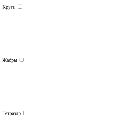
Круги
Жабры
Тетраэдр