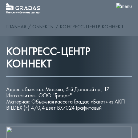
ГЛАВНАЯ
ОБЪЕКТЫ
КОНГРЕСС-ЦЕНТР КОННЕКТ
О КОМПАНИИ
EMOCIO
ПРОДУКЦИЯ
КОНГРЕСС-ЦЕНТР
ОБЪЕКТЫ
МАТЕРИАЛЫ
КОННЕКТ
BIM БИБЛИОТЕКА
ДОКУМЕНТЫ
НОВОСТИ
КОНТАКТЫ
Адрес объекта: г. Москва, 5-й Донской пр., 17
Изготовитель: ООО "Градас"
Материал: Объемная кассета Градас «Багет» из АКП
BILDEX (F) 4/0,4 цвет BX7024 Графитовый
ЗАКАЗАТЬ ЗВОНОК
RU