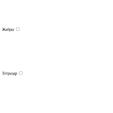
Жабры
Тетраэдр