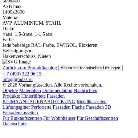
300х400
AxB max
1400х3800
Material
AVP, ALUMINIUM, STAHL
Dicke
4 мм, 1,5-3 мм, 1-1,5 мм
Farbe
Jede beliebige RAL-Farbe, EWIGOL, Eloxieren
Befestigungsart
Hakenverschluss, Nieten
Zurück zum Produktkatalog
Album mit technischen Lösungen
+ 7 (499) 322 96 15
info@gradas.ru
© 2026 Vorhangfassaden. Alle Rechte vorbehalten.
Objekte
Materialien
Dokumentation
Nachrichten
Produkte
Hinterlüftete Fassaden
KLIMAANLAGENABDECKUNG
Metallkassetten
Lüftungsgitter
Perforierte Fassaden
Flache Fassaden
3D
Fassadenkassetten
Für Einkaufszentren
Für Wohnhäuser
Für Geschäftszentren
Datenschutz