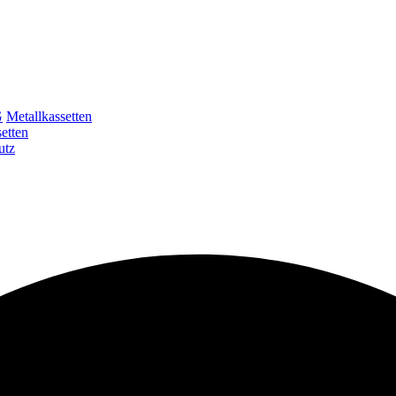
G
Metallkassetten
etten
utz