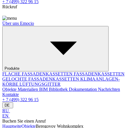
+ 7 (499) 322 96 15
Rückruf
Über uns
Emocio
Produkte
FLACHE FASSADENKASSETTEN
FASSADENKASSETTEN
GELOCHTE FASSADENKASSETTEN
KLIMAANLAGEN-
KÖRBE
LÜFTUNGSGITTER
Objekte
Materialien
BIM Bibliothek
Dokumentation
Nachrichten
Kontakte
+ 7 (499) 322 96 15
DE
RU
EN
Buchen Sie einen Anruf
Hauptseite
Objekte
Beregovoy Wohnkomplex