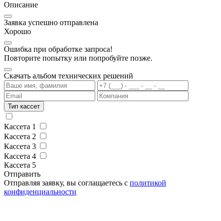
Описание
Заявка успешно отправлена
Хорошо
Ошибка при обработке запроса!
Повторите попытку или попробуйте позже.
Скачать альбом технических решений
Тип кассет
Кассета 1
Кассета 2
Кассета 3
Кассета 4
Кассета 5
Отправить
Отправляя заявку, вы соглащаетесь с
политикой
конфиденциальности