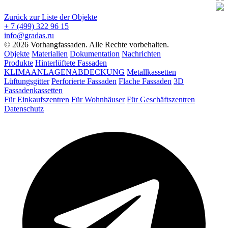
Zurück zur Liste der Objekte
+ 7 (499) 322 96 15
info@gradas.ru
© 2026 Vorhangfassaden. Alle Rechte vorbehalten.
Objekte
Materialien
Dokumentation
Nachrichten
Produkte
Hinterlüftete Fassaden
KLIMAANLAGENABDECKUNG
Metallkassetten
Lüftungsgitter
Perforierte Fassaden
Flache Fassaden
3D
Fassadenkassetten
Für Einkaufszentren
Für Wohnhäuser
Für Geschäftszentren
Datenschutz